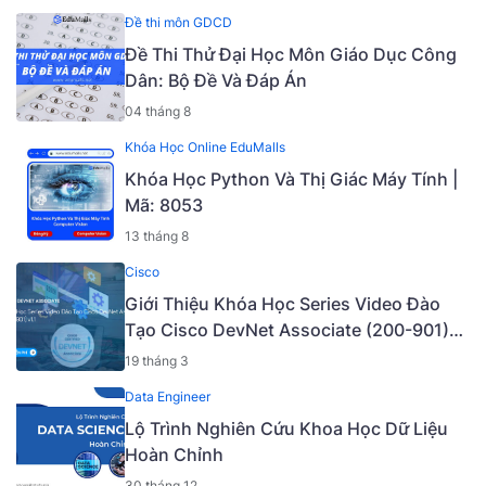
Đề thi môn GDCD
Đề Thi Thử Đại Học Môn Giáo Dục Công
Dân: Bộ Đề Và Đáp Án
04 tháng 8
Khóa Học Online EduMalls
Khóa Học Python Và Thị Giác Máy Tính |
Mã: 8053
13 tháng 8
Cisco
Giới Thiệu Khóa Học Series Video Đào
Tạo Cisco DevNet Associate (200-901)
v1.1 [Mã - 6927 A]
19 tháng 3
Data Engineer
Lộ Trình Nghiên Cứu Khoa Học Dữ Liệu
Hoàn Chỉnh
30 tháng 12