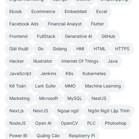
Ebook
Ecommerce
Embedded
Excel
Facebook Ads
Financial Analyst
Flutter
Frontend
FullStack
Generative AI
GitHub
Giải thuật
Go
Golang
HMI
HTML
HTTPS
Hacker
Illustrator
Internet Of Things
Java
JavaScript
Jenkins
K8s
Kubernetes
Kế Toán
Lark Suite
MMO
Machine Learning
Marketing
Microsoft
MySQL
NestJS
Next.js
NextJS
Ngoại ngữ
Ngôn Ngữ Lập Trình
NodeJS
Open AI
OpenCV
PLC
Photoshop
Power BI
Quảng Cáo
Raspberry Pi