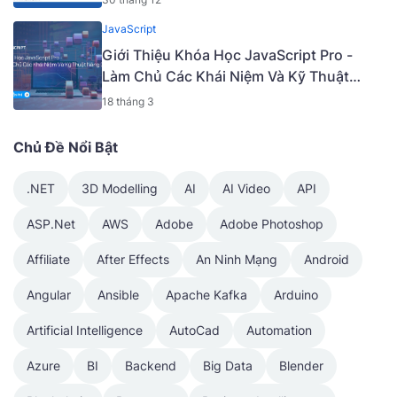
JavaScript
Giới Thiệu Khóa Học JavaScript Pro -
Làm Chủ Các Khái Niệm Và Kỹ Thuật
Nâng Cao [Mã - 6919 A]
18 tháng 3
Chủ Đề Nổi Bật
.NET
3D Modelling
AI
AI Video
API
ASP.Net
AWS
Adobe
Adobe Photoshop
Affiliate
After Effects
An Ninh Mạng
Android
Angular
Ansible
Apache Kafka
Arduino
Artificial Intelligence
AutoCad
Automation
Azure
BI
Backend
Big Data
Blender