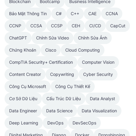
Blockchain
Bootcamp
Business Intelligence
Bảo Mật Thông Tin
C#
C++
CAE
CCNA
CCNP
CCSA
CCSP
CEH
CI/CD
CapCut
ChatGPT
Chỉnh Sửa Video
Chỉnh Sửa Ảnh
Chứng Khoán
Cisco
Cloud Computing
CompTIA Security+ Certification
Computer Vision
Content Creator
Copywriting
Cyber Security
Công Cụ Microsoft
Công Cụ Thiết Kế
Cơ Sở Dữ Liệu
Cấu Trúc Dữ Liệu
Data Analyst
Data Engineer
Data Science
Data Visualization
Deep Learning
DevOps
DevSecOps
Digital Marketing
Django
Docker
Dropshipping