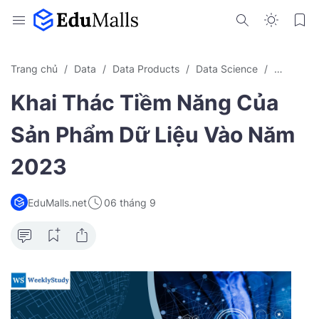
Trang chủ
Data
Data Products
Data Science
Kiến Thứ
Khai Thác Tiềm Năng Của
Sản Phẩm Dữ Liệu Vào Năm
2023
EduMalls.net
06 tháng 9