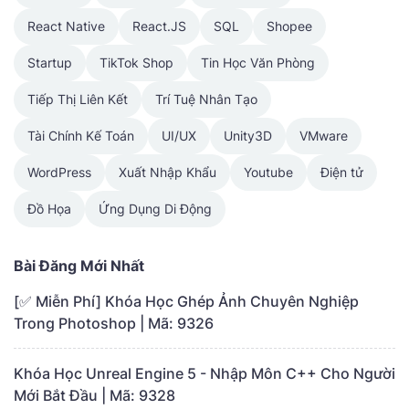
React Native
React.JS
SQL
Shopee
Startup
TikTok Shop
Tin Học Văn Phòng
Tiếp Thị Liên Kết
Trí Tuệ Nhân Tạo
Tài Chính Kế Toán
UI/UX
Unity3D
VMware
WordPress
Xuất Nhập Khẩu
Youtube
Điện tử
Đồ Họa
Ứng Dụng Di Động
Bài Đăng Mới Nhất
[✅ Miễn Phí] Khóa Học Ghép Ảnh Chuyên Nghiệp
Trong Photoshop | Mã: 9326
Khóa Học Unreal Engine 5 - Nhập Môn C++ Cho Người
Mới Bắt Đầu | Mã: 9328